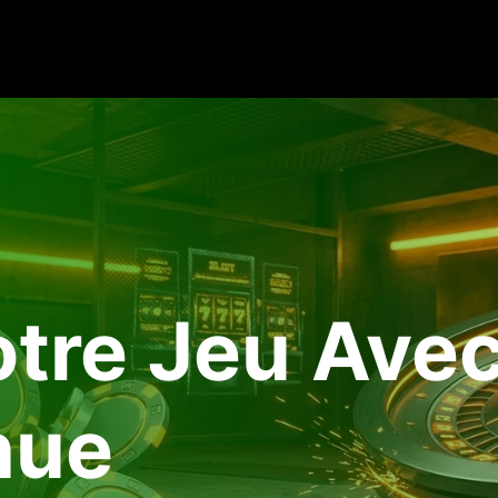
otre Jeu Ave
nue