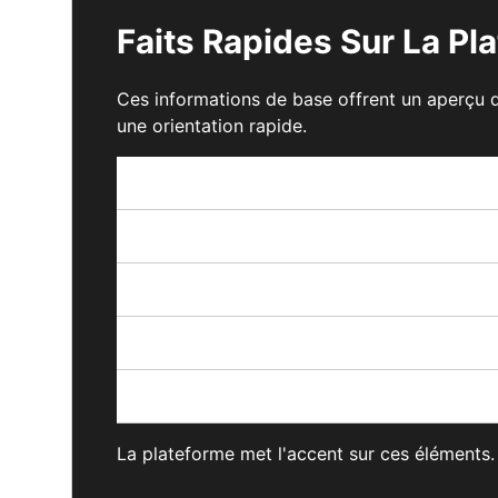
Faits Rapides Sur La Pl
Ces informations de base offrent un aperçu 
une orientation rapide.
Fonction
Licence
Support
Compatibilité mobile
Cadre réglementaire
La plateforme met l'accent sur ces éléments. 