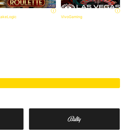
uper Stake Roulette
Cash or Crash
takeLogic
VivoGaming