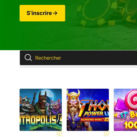
S’inscrire
Jeux populaires
Nitropolis 5
Thor Power Link:
Sweet Bon