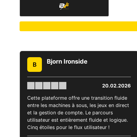
Gooddayforplay Cas
Bjorn Ironside
B
20.02.2026
Cette plateforme offre une transition fluide
entre les machines à sous, les jeux en direct
et la gestion de compte. Le parcours
utilisateur est entièrement fluide et logique.
Cinq étoiles pour le flux utilisateur !