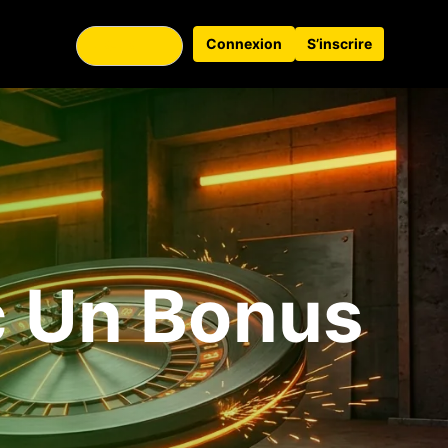
Connexion
S’inscrire
FR-FR
c Un Bonus