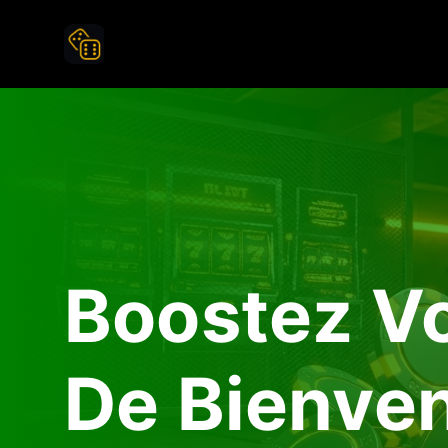
Boostez V
De Bienve