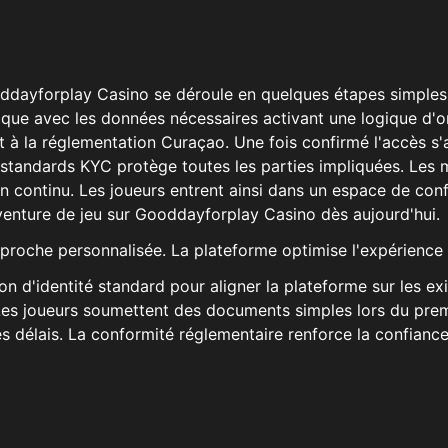
dayforplay Casino se déroule en quelques étapes simples 
sique avec les données nécessaires activant une logique d'o
t à la réglementation Curaçao. Une fois confirmé l'accès s
des standards KYC protège toutes les parties impliquées. L
n continu. Les joueurs entrent ainsi dans un espace de con
enture de jeu sur Gooddayforplay Casino dès aujourd'hui.
approche personnalisée. La plateforme optimise l'expérience
on d'identité standard pour aligner la plateforme sur les e
 Les joueurs soumettent des documents simples lors du premi
es délais. La conformité réglementaire renforce la confiance